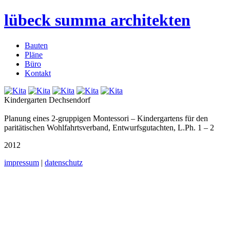
lübeck summa architekten
Bauten
Pläne
Büro
Kontakt
Kindergarten Dechsendorf
Planung eines 2-gruppigen Montessori – Kindergartens für den
paritätischen Wohlfahrtsverband, Entwurfsgutachten, L.Ph. 1 – 2
2012
impressum
|
datenschutz