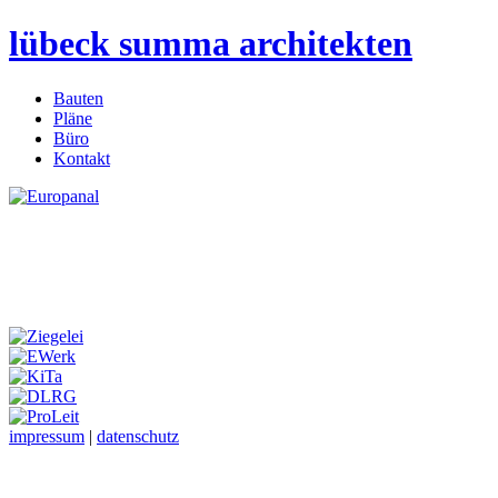
lübeck summa architekten
Bauten
Pläne
Büro
Kontakt
impressum
|
datenschutz